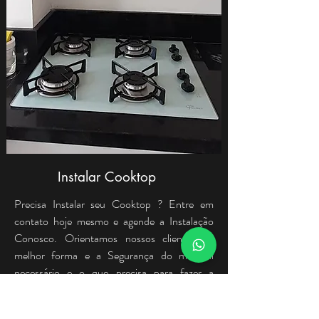
Instalar Cooktop
Precisa Instalar seu Cooktop ? Entre em
contato hoje mesmo e agende a Instalação
Conosco. Orientamos nossos clientes da
melhor forma e a Segurança do material
necessário e o que precisa para fazer a
Instalação.